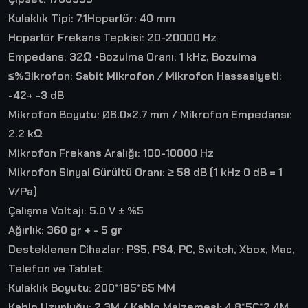
Kulaklık Tipi: 7.1Hoparlör: 40 mm
Hoparlör Frekans Tepkisi: 20-20000 Hz
Empedans: 32Ω •Bozulma Oranı: 1 kHz, Bozulma
≤%3ikrofon: Sabit Mikrofon / Mikrofon Hassasiyeti:
-42+ -3 dB
Mikrofon Boyutu: Ø6.0×2.7 mm / Mikrofon Empedansı:
2.2 kΩ
Mikrofon Frekans Aralığı: 100-10000 Hz
Mikrofon Sinyal Gürültü Oranı: ≥ 58 dB (1 kHz 0 dB = 1
V/Pa)
Çalışma Voltajı: 5.0 V ± %5
Ağırlık: 360 gr + - 5 gr
Desteklenen Cihazlar: PS5, PS4, PC, Switch, Xbox, Mac,
Telefon ve Tablet
Kulaklık Boyutu: 200*195*65 MM
Kablo Uzunluğu: 2.3M / Kablo Malzemesi: 4.8*5C*2.4M